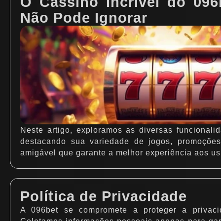
O Cassino Incrível do 09
Não Pode Ignorar
Neste artigo, exploramos as diversas funcionali
destacando sua variedade de jogos, promoções 
amigável que garante a melhor experiência aos us
Política de Privacidade
A 096bet se compromete a proteger a privaci