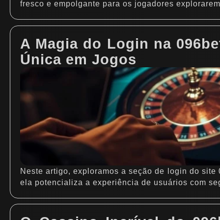
fresco e empolgante para os jogadores explorarem
A Magia do Login na 096bet
Única em Jogos
Neste artigo, exploramos a seção de login do sit
ela potencializa a experiência de usuários com se