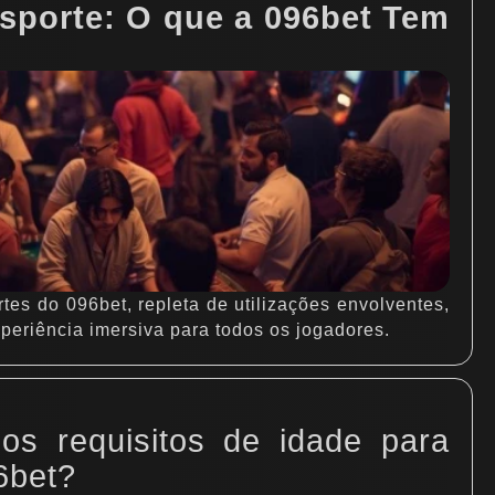
porte: O que a 096bet Tem
tes do 096bet, repleta de utilizações envolventes,
periência imersiva para todos os jogadores.
os requisitos de idade para
6bet?