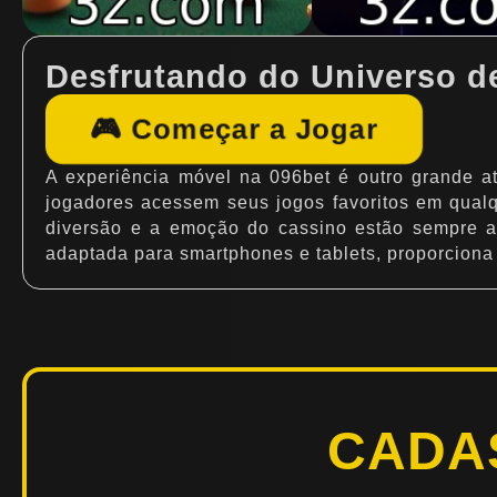
Desfrutando do Universo de 
🎮 Começar a Jogar
A experiência móvel na 096bet é outro grande at
jogadores acessem seus jogos favoritos em qualqu
diversão e a emoção do cassino estão sempre a
adaptada para smartphones e tablets, proporciona 
CADA