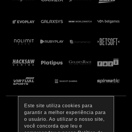
Este site utiliza cookies para
garantir a melhor experiência para
o usuário. Ao utilizar o nosso site,
você concorda que leu e