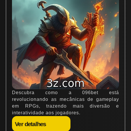
Descubra como a 096bet está
revolucionando as mecânicas de gameplay
em RPGs, trazendo mais diversão e
interatividade aos jogadores.
Ver detalhes