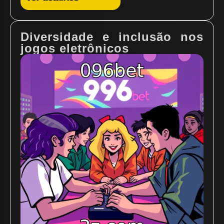
Diversidade e inclusão nos
jogos eletrônicos