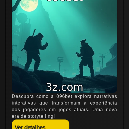
Descubra como a 096bet explora narrativas
interativas que transformam a experiência
dos jogadores em jogos atuais. Uma nova
era de storytelling!
Ver detalhes