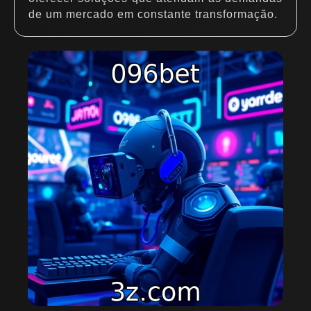
de um mercado em constante transformação.