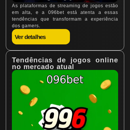
As plataformas de streaming de jogos estão
em alta, e a 096bet está atenta a essas
tendências que transformam a experiência
dos gamers.
Ver detalhes
Tendências de jogos online
no mercado atual