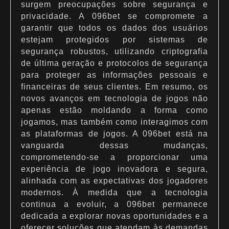
surgem preocupações sobre segurança e
privacidade. A 096bet se compromete a
garantir que todos os dados dos usuários
estejam protegidos por sistemas de
segurança robustos, utilizando criptografia
de última geração e protocolos de segurança
para proteger as informações pessoais e
financeiras de seus clientes. Em resumo, os
novos avanços em tecnologia de jogos não
apenas estão moldando a forma como
jogamos, mas também como interagimos com
as plataformas de jogos. A 096bet está na
vanguarda dessas mudanças,
comprometendo-se a proporcionar uma
experiência de jogo inovadora e segura,
alinhada com as expectativas dos jogadores
modernos. À medida que a tecnologia
continua a evoluir, a 096bet permanece
dedicada a explorar novas oportunidades e a
oferecer soluções que atendam às demandas