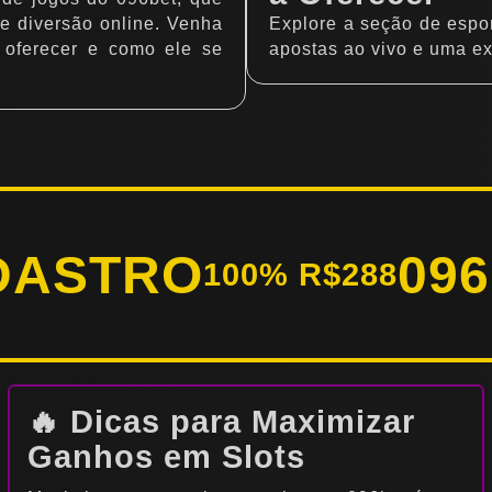
e diversão online. Venha
Explore a seção de espor
a oferecer e como ele se
apostas ao vivo e uma ex
DASTRO
09
100% R$288
🔥 Dicas para Maximizar
Ganhos em Slots