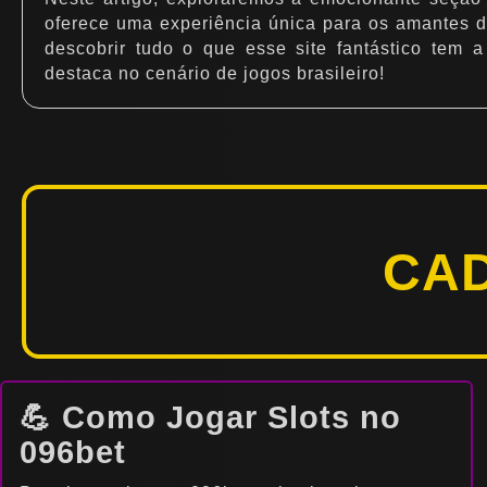
oferece uma experiência única para os amantes d
descobrir tudo o que esse site fantástico tem 
destaca no cenário de jogos brasileiro!
CA
💪 Como Jogar Slots no
096bet