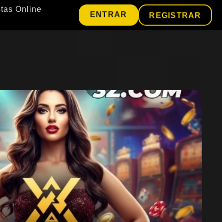
tas Online
ENTRAR
REGISTRAR