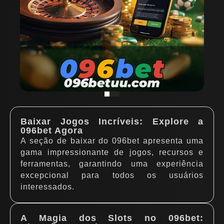
Baixar Jogos Incríveis: Explore a
096bet Agora
A seção de baixar do 096bet apresenta uma
gama impressionante de jogos, recursos e
ferramentas, garantindo uma experiência
excepcional para todos os usuários
interessados.
A Magia dos Slots no 096bet: