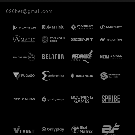
096bet@gmail.com