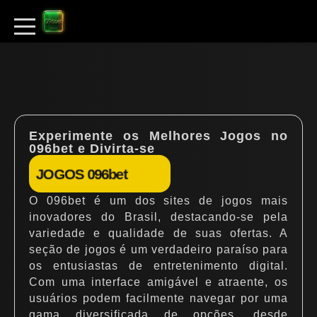
Experimente os Melhores Jogos no
096bet e Divirta-se
JOGOS 096bet
O 096bet é um dos sites de jogos mais
inovadores do Brasil, destacando-se pela
variedade e qualidade de suas ofertas. A
seção de jogos é um verdadeiro paraíso para
os entusiastas de entretenimento digital.
Com uma interface amigável e atraente, os
usuários podem facilmente navegar por uma
gama diversificada de opções, desde