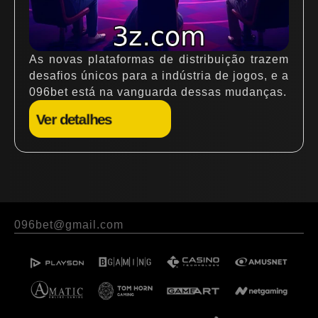
As novas plataformas de distribuição trazem
desafios únicos para a indústria de jogos, e a
096bet está na vanguarda dessas mudanças.
Ver detalhes
096bet@gmail.com