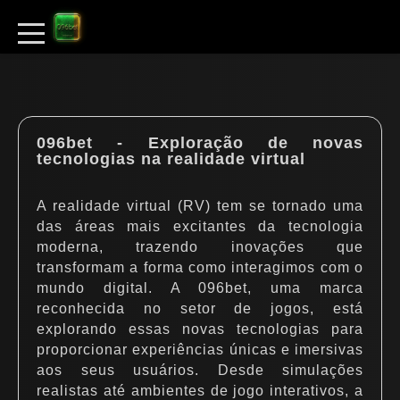
096bet - Exploração de novas
tecnologias na realidade virtual
A realidade virtual (RV) tem se tornado uma
das áreas mais excitantes da tecnologia
moderna, trazendo inovações que
transformam a forma como interagimos com o
mundo digital. A 096bet, uma marca
reconhecida no setor de jogos, está
explorando essas novas tecnologias para
proporcionar experiências únicas e imersivas
aos seus usuários. Desde simulações
realistas até ambientes de jogo interativos, a