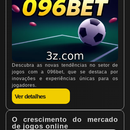
Descubra as novas tendências no setor de
jogos com a 096bet, que se destaca por
inovações e experiências únicas para os
jogadores.
Ver detalhes
O crescimento do mercado
de jogos online