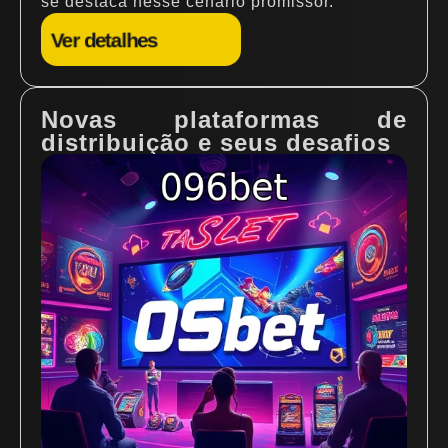
se destaca nesse cenário promissor.
Ver detalhes
Novas plataformas de
distribuição e seus desafios